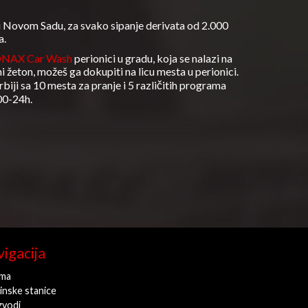
u Novom Sadu, za svako sipanje derivata od 2.000
a.
NAX Car Wash
perionici u gradu, koja se nalazi na
i žeton, možeš ga dokupiti na licu mesta u perionici.
ji sa 10 mesta za pranje i 5 različitih programa
00-24h.
igacija
ma
inske stanice
zvodi