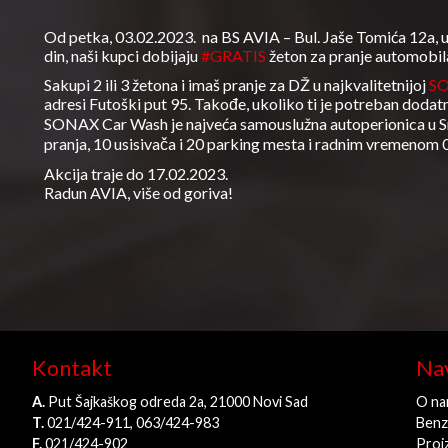
Od petka, 03.02.2023. na BS AVIA – Bul. Jaše Tomića 12a, 
din, naši kupci dobijaju
#GRATIS
žeton za pranje automobil
Sakupi 2 ili 3 žetona i imaš pranje za DŽ u najkvalitetnijoj
SO
adresi Futoški put 95. Takođe, ukoliko ti je potreban dodatn
SONAX Car Wash je najveća samouslužna autoperionica u Srbi
pranja, 10 usisivača i 20 parking mesta i radnim vremenom 
Akcija traje do 17.02.2023.
Radun AVIA, više od goriva!
Kontakt
Nav
A.
Put Šajkaškog odreda 2a, 21000 Novi Sad
O na
T.
021/424-911, 063/424-983
Benz
F.
021/424-902
Proi