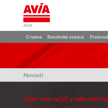
AVIA
O nama
Benzinske stanice
Proizvod
Novosti
Operi auto za DŽ u najkvalitetn