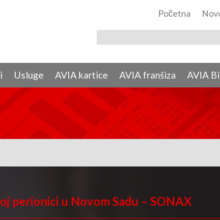
Početna
Novo
i
Usluge
AVIA kartice
AVIA franšiza
AVIA Bi
ijoj perionici u Novom Sadu – SONAX