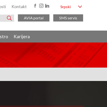
sti
Kontakt
Srpski
AVIA portal
SMS servis
stro
Karijera