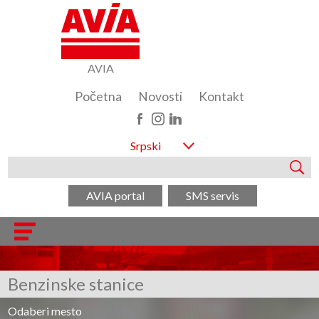
AVIA
Početna
Novosti
Kontakt
Srpski
AVIA portal
SMS servis
Benzinske stanice
Odaberi mesto