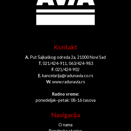
Kontakt
A.
Put Šajkaškog odreda 2a, 21000 Novi Sad
T.
021/424-911, 063/424-983
F.
021/424-902
E.
kancelarija@radunavia.co.rs
W.
www.radunavia.rs
Radno vreme:
ponedeljak–petak: 08-16 časova
Navigacija
O nama
Benzinske stanice