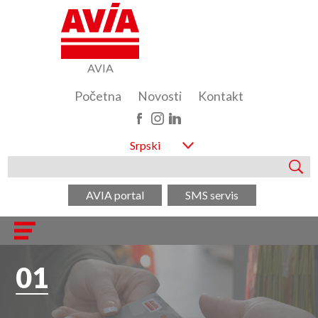
AVIA
Početna
Novosti
Kontakt
Srpski
AVIA portal
SMS servis