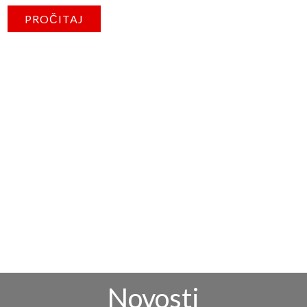
Šmek urbanog gradskog bistroa, idealno je mesto da potražite
brzi kuvani, a zdrav obrok na putu i pri tom uživate svim
čulima. Dodatno vas može energijom ohrabriti krepka solo
čorba ili potaž, svakog dana sveže u ponudi. U ponudi potražite
i domaće sendviče, kafe i sveže ceđene sokove kao i slatke
zalogaje. Posetite nas i uverite se u prvoklasne zalogaje koje
nudimo!
PROČITAJ