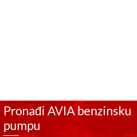
donosi niže cene goriva za fizička lica
prilikom svake kupovine.
02
BIZNIS KARTICA
Otkrijte karticu pogodnosti za velike
sisteme i kompanije