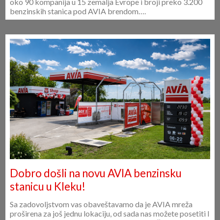
Veliki AVIA International Meeting u
Beogradu
AVIA International predstavlja najveće i najpoznatije
udruženje nezavisnih naftnih kompanija u Evropi i okuplja
oko 90 kompanija u 15 zemalja Evrope i broji preko 3.200
benzinskih stanica pod AVIA brendom….