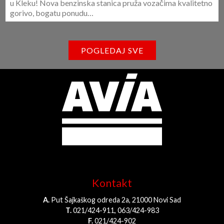
Dobro došli na novu AVIA benzinsku
stanicu u Kleku!
Sa zadovoljstvom vas obaveštavamo da je AVIA mreža
proširena za još jednu lokaciju, od sada nas možete posetiti I
u Kleku! Nova benzinska stanica pruža vozačima kvalitetno
gorivo, bogatu ponudu…