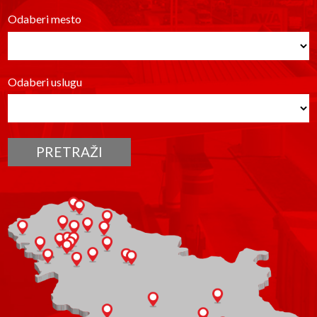
03
AGRO KARTICA
Najveći popusti za najveće potrošače
i gorivo na kućnom pragu.
Pronađi AVIA benzinsku
pumpu
Odaberi mesto